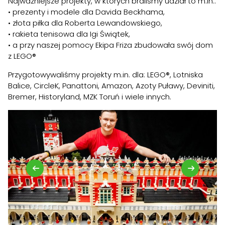
Najważniejsze projekty, w których braliśmy udział to m.in.:
• prezenty i modele dla Davida Beckhama,
• złota piłka dla Roberta Lewandowskiego,
• rakieta tenisowa dla Igi Świątek,
• a przy naszej pomocy Ekipa Friza zbudowała swój dom
z LEGO®
Przygotowywaliśmy projekty m.in. dla: LEGO®, Lotniska
Balice, CircleK, Panattoni, Amazon, Azoty Puławy, Deviniti,
Bremer, Historyland, MZK Toruń i wiele innych.