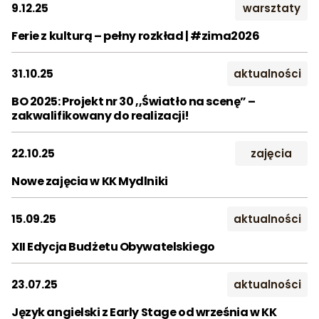
9.12.25
warsztaty
Miesiąc:
Ferie z kulturą – pełny rozkład | #zima2026
STY
LUT
MAR
KWI
MAJ
CZE
31.10.25
aktualności
LIP
SIE
WRZ
BO 2025: Projekt nr 30 ,,Światło na scenę” –
zakwalifikowany do realizacji!
PAŹ
LIS
GRU
22.10.25
zajęcia
Nowe zajęcia w KK Mydlniki
15.09.25
aktualności
XII Edycja Budżetu Obywatelskiego
23.07.25
aktualności
Język angielski z Early Stage od września w KK