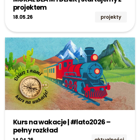
projektem
18.05.26
projekty
Kurs na wakacje | #lato2026 –
pełny rozkład
14.04.26
aktualności