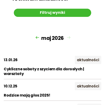
Filtruj wyniki
maj 2026
13.01.26
aktualności
Cykliczne soboty z szyciem dla dorosłych |
warsztaty
Rok:
10.12.25
aktualności
2023
2024
2025
Rodzice mają głos 2025!
2026