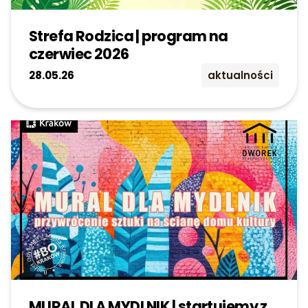
Kontakt
Strefa Rodzica | program na
czerwiec 2026
Szukaj:
28.05.26
aktualności
MURAL DLA MYDLNIK | startujemy z