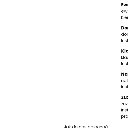
Ew
ew
Kie
Do
do
Ins
Kl
kl
Ins
Na
na
Ins
Zu
zu
Ins
pr
Jak do nas dojechać: