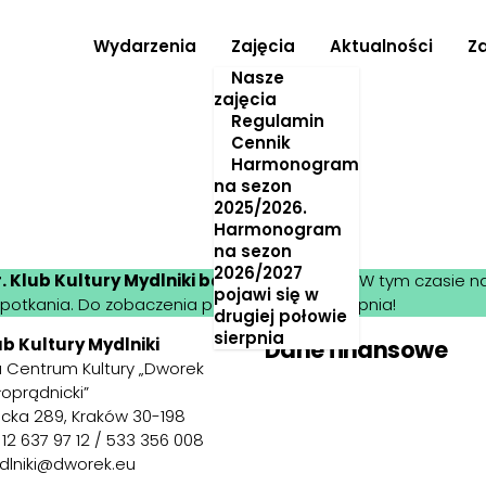
Wydarzenia
Zajęcia
Aktualności
Z
Nasze
zajęcia
Regulamin
Cennik
Harmonogram
na sezon
2025/2026.
Harmonogram
na sezon
2026/2027
r. Klub Kultury Mydlniki będzie zamknięty
. W tym czasie n
pojawi się w
spotkania. Do zobaczenia ponownie od 10 sierpnia!
drugiej połowie
sierpnia
ub Kultury Mydlniki
Dane finansowe
ia Centrum Kultury „Dworek
łoprądnicki”
icka 289, Kraków 30-198
. 12 637 97 12 / 533 356 008
dlniki@dworek.eu