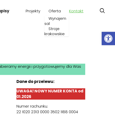
apisy
Projekty
Oferta
Kontakt
Wynajem
sal
Stroje
Ot
krakowskie
abieramy energii i przygotowujemy dla Was
Dane do przelewu:
UWAGA! NOWY NUMER KONTA od
01.2026
Numer rachunku:
22 1020 2313 0000 3502 1188 0004