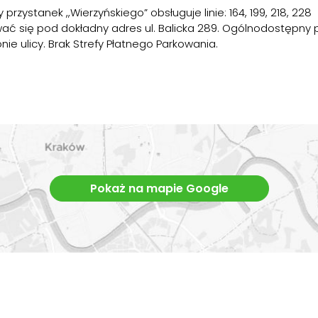
przystanek ,,Wierzyńskiego” obsługuje linie: 164, 199, 218, 228
ć się pod dokładny adres ul. Balicka 289. Ogólnodostępny p
nie ulicy. Brak Strefy Płatnego Parkowania.
Pokaż na mapie Google