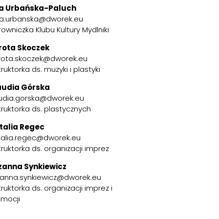
a Urbańska-Paluch
a.urbanska@dworek.eu
rowniczka Klubu Kultury Mydlniki
rota Skoczek
rota.skoczek@dworek.eu
truktorka ds. muzyki i plastyki
audia Górska
audia.gorska@dworek.eu
truktorka ds. plastycznych
talia Regec
talia.regec@dworek.eu
truktorka ds. organizacji imprez
zanna Synkiewicz
zanna.synkiewicz@dworek.eu
truktorka ds. organizacji imprez i
omocji