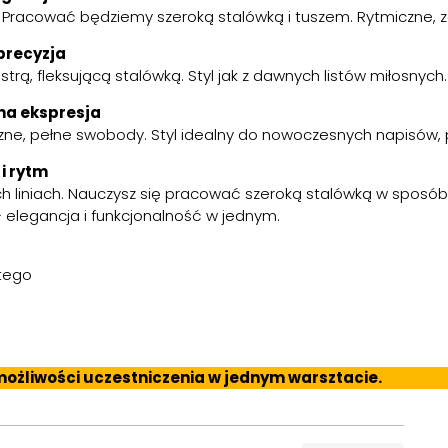
h. Pracować będziemy szeroką stalówką i tuszem. Rytmiczne, 
precyzja
ostrą, fleksującą stalówką. Styl jak z dawnych listów miłosnych
sna ekspresja
zne, pełne swobody. Styl idealny do nowoczesnych napisów, p
 i rytm
h liniach. Nauczysz się pracować szeroką stalówką w sposób 
legancja i funkcjonalność w jednym.
utego
ożliwości uczestniczenia w jednym warsztacie.