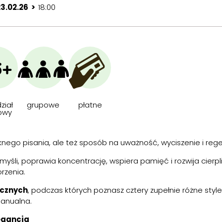
23.02.26 >
18:00
6+
ział
grupowe
płatne
owy
pięknego pisania, ale też sposób na uważność, wyciszenie i r
myśli, poprawia koncentrację, wspiera pamięć i rozwija cierp
rzenia.
icznych
, podczas których poznasz cztery zupełnie różne style
manualna.
legancja