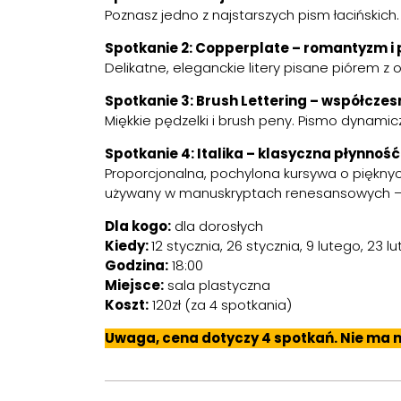
Poznasz jedno z najstarszych pism łacińskic
Spotkanie 2: Copperplate – romantyzm i 
Delikatne, eleganckie litery pisane piórem z 
Spotkanie 3: Brush Lettering – współcze
Miękkie pędzelki i brush peny. Pismo dynamic
Spotkanie 4: Italika – klasyczna płynność
Proporcjonalna, pochylona kursywa o pięknyc
używany w manuskryptach renesansowych – e
Dla kogo:
dla dorosłych
Kiedy:
12 stycznia, 26 stycznia, 9 lutego, 23 l
Godzina:
18:00
Miejsce:
sala plastyczna
Koszt:
120zł (za 4 spotkania)
Uwaga, cena dotyczy 4 spotkań. Nie ma m