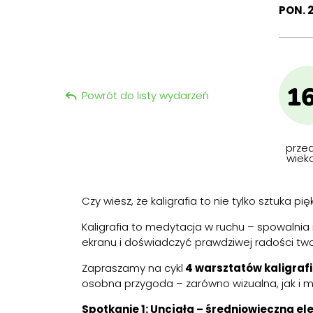
PON. 
1
Powrót do listy wydarzeń
przed
wiek
Czy wiesz, że kaligrafia to nie tylko sztuka 
Kaligrafia to medytacja w ruchu – spowalnia 
ekranu i doświadczyć prawdziwej radości two
Zapraszamy na cykl
4 warsztatów kaligraf
osobna przygoda – zarówno wizualna, jak i 
Spotkanie 1: Uncjała – średniowieczna e