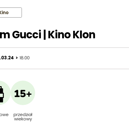
Kino
m Gucci | Kino Klon
9.03.24 >
18:00
15+
owe
przedział
wiekowy