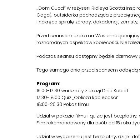
,,Dom Gucci” w reżyserii Ridleya Scotta inspir
Gaga), outsiderka pochodząca z przeciętneg
i nakręca spiralę zdrady, dekadencji, zemst
Przed seansem czeka na Was emocjonujący QU
różnorodnych aspektów kobiecości. Niezależ
Podczas seansu dostępny będzie darmowy p
Tego samego dnia przed seansem odbędą si
Program:
15:00-17:30 warsztaty z okazji Dnia Kobiet
17:30-18:00 Quiz „Oblicza kobiecości”
18:00-20:30 Pokaz filmu
Udział w pokazie filmu i quizie jest bezpłatny,
Film rekomendowany dla osób od 15 roku życi
Udział w wydarzeniu jest bezpłatny, dzięki d