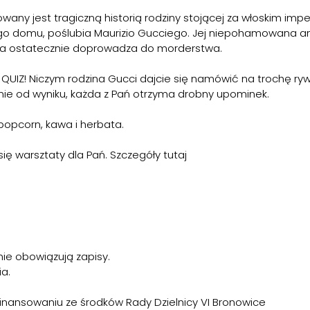
owany jest tragiczną historią rodziny stojącej za włoskim impe
o domu, poślubia Maurizio Gucciego. Jej niepohamowana am
y, a ostatecznie doprowadza do morderstwa.
IZ! Niczym rodzina Gucci dajcie się namówić na trochę rywa
nie od wyniku, każda z Pań otrzyma drobny upominek.
opcorn, kawa i herbata.
ę warsztaty dla Pań. Szczegóły
tutaj
 nie obowiązują zapisy.
a.
ofinansowaniu ze środków Rady Dzielnicy VI Bronowice