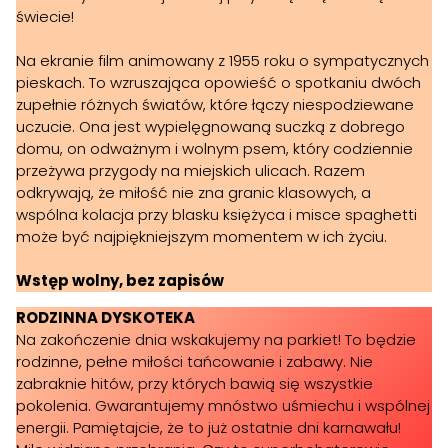
świecie!
Na ekranie film animowany z 1955 roku o sympatycznych
pieskach. To wzruszająca opowieść o spotkaniu dwóch
zupełnie różnych światów, które łączy niespodziewane
uczucie. Ona jest wypielęgnowaną suczką z dobrego
domu, on odważnym i wolnym psem, który codziennie
przeżywa przygody na miejskich ulicach. Razem
odkrywają, że miłość nie zna granic klasowych, a
wspólna kolacja przy blasku księżyca i misce spaghetti
może być najpiękniejszym momentem w ich życiu.
Wstęp wolny, bez zapisów
RODZINNA DYSKOTEKA
​Na zakończenie dnia wskakujemy na parkiet! To będzie
rodzinne, pełne miłości tańcowanie i zabawy. Nie
zabraknie hitów, przy których bawią się wszystkie
pokolenia. Gwarantujemy mnóstwo uśmiechu i wspólnej
energii. Pamiętajcie, że to już ostatnie dni karnawału!