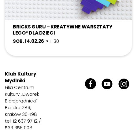
BRICKS GURU – KREATYWNE WARSZTATY
LEGO® DLA DZIECI
SOB. 14.02.26 >
11:30
Klub Kultury
Mydlniki
Filia Centrum
Kultury „Dworek
Białoprądnicki”
Balicka 289,
Kraków 30-198
tel. 12 637 97 12 /
533 356 008