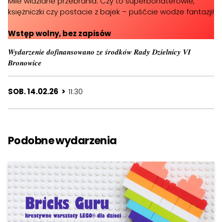
Mile widziane przebrania. Czy to superbohaterowie,
księżniczki czy postacie z bajek – puśćcie wodze fantazji!
Wstęp wolny, bez zapisów
𝑾𝒚𝒅𝒂𝒓𝒛𝒆𝒏𝒊𝒆 𝒅𝒐𝒇𝒊𝒏𝒂𝒏𝒔𝒐𝒘𝒂𝒏𝒐 𝒛𝒆 𝒔́𝒓𝒐𝒅𝒌𝒐́𝒘 𝑹𝒂𝒅𝒚 𝑫𝒛𝒊𝒆𝒍𝒏𝒊𝒄𝒚 𝑽𝑰
𝑩𝒓𝒐𝒏𝒐𝒘𝒊𝒄𝒆
SOB. 14.02.26 >
11:30
Podobne wydarzenia