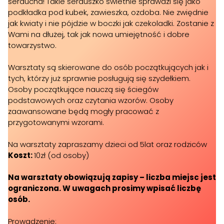
serducha! Takie serduszko świetnie sprawdzi się jako
podkładka pod kubek, zawieszka, ozdoba. Nie zwiędnie
jak kwiaty i nie pójdzie w boczki jak czekoladki. Zostanie z
Wami na dłużej, tak jak nowa umiejętność i dobre
towarzystwo.
Warsztaty są skierowane do osób początkujących jak i
tych, którzy już sprawnie posługują się szydełkiem.
Osoby początkujące nauczą się ściegów
podstawowych oraz czytania wzorów. Osoby
zaawansowane będą mogły pracować z
przygotowanymi wzorami.
Na warsztaty zapraszamy dzieci od 5lat oraz rodziców
Koszt:
10zł (od osoby)
Na warsztaty obowiązują zapisy – liczba miejsc jest
ograniczona. W uwagach prosimy wpisać liczbę
osób.
Prowadzenie: