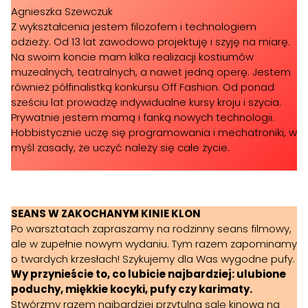
Agnieszka Szewczuk
Z wykształcenia jestem filozofem i technologiem
odzieży. Od 13 lat zawodowo projektuję i szyję na miarę.
Na swoim koncie mam kilka realizacji kostiumów
muzealnych, teatralnych, a nawet jedną operę. Jestem
również półfinalistką konkursu Off Fashion. Od ponad
sześciu lat prowadzę indywidualne kursy kroju i szycia.
Prywatnie jestem mamą i fanką nowych technologii.
Hobbistycznie uczę się programowania i mechatroniki, w
myśl zasady, że uczyć należy się całe życie.
SEANS W ZAKOCHANYM KINIE KLON
​Po warsztatach zapraszamy na rodzinny seans filmowy,
ale w zupełnie nowym wydaniu. Tym razem zapominamy
o twardych krzesłach! ​Szykujemy dla Was wygodne pufy.
Wy przynieście to, co lubicie najbardziej: ulubione
poduchy, miękkie kocyki, pufy czy karimaty.
Stwórzmy razem najbardziej przytulną salę kinową na