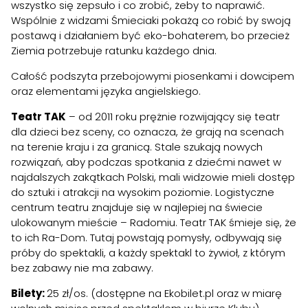
wszystko się zepsuło i co zrobić, żeby to naprawić.
Wspólnie z widzami Śmieciaki pokażą co robić by swoją
postawą i działaniem być eko-bohaterem, bo przecież
Ziemia potrzebuje ratunku każdego dnia.
Całość podszyta przebojowymi piosenkami i dowcipem
oraz elementami języka angielskiego.
Teatr TAK
– od 2011 roku prężnie rozwijający się teatr
dla dzieci bez sceny, co oznacza, że grają na scenach
na terenie kraju i za granicą. Stale szukają nowych
rozwiązań, aby podczas spotkania z dziećmi nawet w
najdalszych zakątkach Polski, mali widzowie mieli dostęp
do sztuki i atrakcji na wysokim poziomie. Logistyczne
centrum teatru znajduje się w najlepiej na świecie
ulokowanym mieście – Radomiu. Teatr TAK śmieje się, że
to ich Ra-Dom. Tutaj powstają pomysły, odbywają się
próby do spektakli, a każdy spektakl to żywioł, z którym
bez zabawy nie ma zabawy.
Bilety:
25 zł/os. (dostępne na Ekobilet.pl oraz w miarę