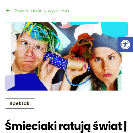
Powrót do listy wydarzeń
Przeskocz do treści
Ot
Spektakl
Śmieciaki ratują świat |