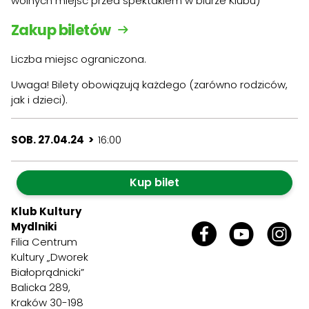
wolnych miejsc przed spektaklem w biurze Klubu)
Zakup biletów
Liczba miejsc ograniczona.
Uwaga! Bilety obowiązują każdego (zarówno rodziców,
jak i dzieci).
SOB. 27.04.24 >
16:00
Kup bilet
Klub Kultury
Mydlniki
Filia Centrum
Kultury „Dworek
Białoprądnicki”
Balicka 289,
Kraków 30-198