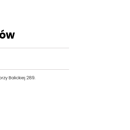
rów
y Balickiej 289.