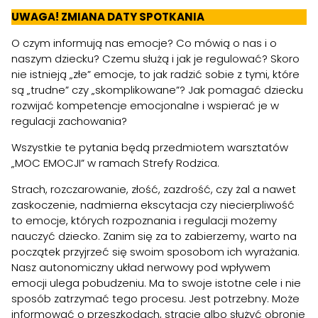
UWAGA! ZMIANA DATY SPOTKANIA
O czym informują nas emocje? Co mówią o nas i o
naszym dziecku? Czemu służą i jak je regulować? Skoro
nie istnieją „złe” emocje, to jak radzić sobie z tymi, które
są „trudne” czy „skomplikowane”? Jak pomagać dziecku
rozwijać kompetencje emocjonalne i wspierać je w
regulacji zachowania?
Wszystkie te pytania będą przedmiotem warsztatów
„MOC EMOCJI” w ramach Strefy Rodzica.
Strach, rozczarowanie, złość, zazdrość, czy żal a nawet
zaskoczenie, nadmierna ekscytacja czy niecierpliwość
to emocje, których rozpoznania i regulacji możemy
nauczyć dziecko. Zanim się za to zabierzemy, warto na
początek przyjrzeć się swoim sposobom ich wyrażania.
Nasz autonomiczny układ nerwowy pod wpływem
emocji ulega pobudzeniu. Ma to swoje istotne cele i nie
sposób zatrzymać tego procesu. Jest potrzebny. Może
informować o przeszkodach, stracie albo służyć obronie