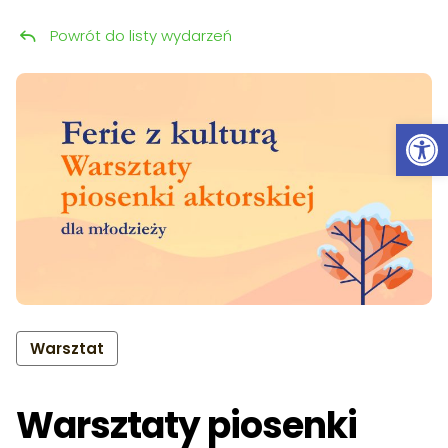
Powrót do listy wydarzeń
Przeskocz do treści
Ot
Warsztat
Warsztaty piosenki