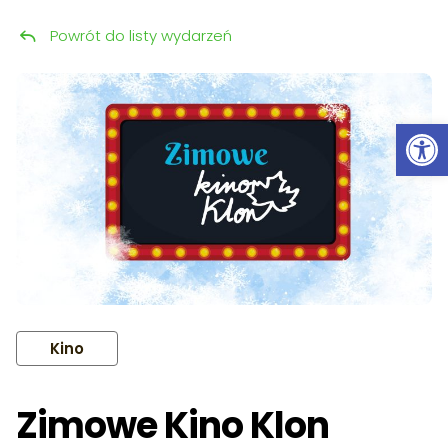
Powrót do listy wydarzeń
Przeskocz do treści
Ot
Kino
Zimowe Kino Klon