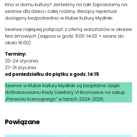
Kino w domu kultury? Jesteśmy na tak! Zapraszamy na
seanse dla dzieci i całej rodziny. Bieżący repertuar
dostępny bezpośrednio w Klubie Kultury Mydlniki.
Seanse najlepiej połączyć z ofertą warsztatów w okresie
ferii zimowych (zajęcia w godz. 9:00-14:00 + seans do
około 16:00)
Terminy:
20-24 stycznia
27-31 stycznia
od poniedziałku do piątku o godz. 14:15
Seanse w Klubie Kultury Mydlniki są bezpłatne dzięki
dofinansowaniu Rady Dzielnicy VI Bronowice na zakup
„Parasola licencyjnego” w latach 2024-2025.
Powiązane