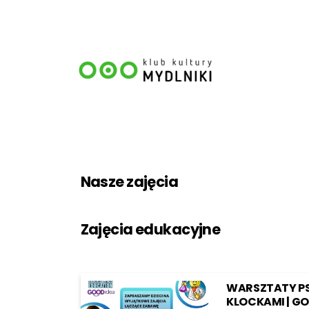
Szukaj:
Przeskocz do treści
Nasze zajęcia
Zajęcia edukacyjne
WARSZTATY P
KLOCKAMI | GO