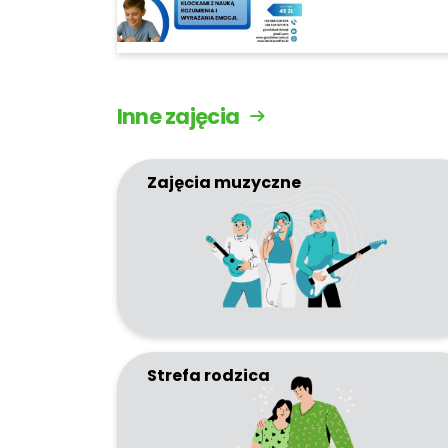
Inne zajęcia
Zajęcia muzyczne
Strefa rodzica