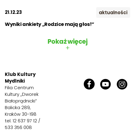
2026
Kontakt
21.12.23
aktualności
Miesiąc:
Wyniki ankiety „Rodzice mają głos!”
Szukaj:
STY
LUT
MAR
Pokaż więcej
KWI
MAJ
CZE
+
LIP
SIE
WRZ
PAŹ
LIS
GRU
Klub Kultury
Mydlniki
Filia Centrum
Kultury „Dworek
Białoprądnicki”
Balicka 289,
Kraków 30-198
tel. 12 637 97 12 /
533 356 008